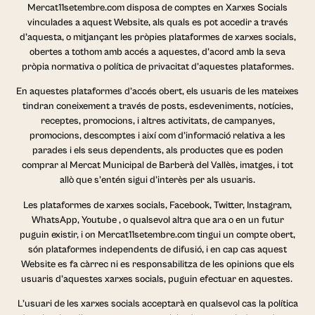
Mercat11setembre.com disposa de comptes en Xarxes Socials
vinculades a aquest Website, als quals es pot accedir a través
d’aquesta, o mitjançant les pròpies plataformes de xarxes socials,
obertes a tothom amb accés a aquestes, d’acord amb la seva
pròpia normativa o política de privacitat d’aquestes plataformes.
En aquestes plataformes d’accés obert, els usuaris de les mateixes
tindran coneixement a través de posts, esdeveniments, notícies,
receptes, promocions, i altres activitats, de campanyes,
promocions, descomptes i així com d’informació relativa a les
parades i els seus dependents, als productes que es poden
comprar al Mercat Municipal de Barberà del Vallès, imatges, i tot
allò que s’entén sigui d’interès per als usuaris.
Les plataformes de xarxes socials, Facebook, Twitter, Instagram,
WhatsApp, Youtube , o qualsevol altra que ara o en un futur
puguin existir, i on Mercat11setembre.com tingui un compte obert,
són plataformes independents de difusió, i en cap cas aquest
Website es fa càrrec ni es responsabilitza de les opinions que els
usuaris d’aquestes xarxes socials, puguin efectuar en aquestes.
L’usuari de les xarxes socials acceptarà en qualsevol cas la política