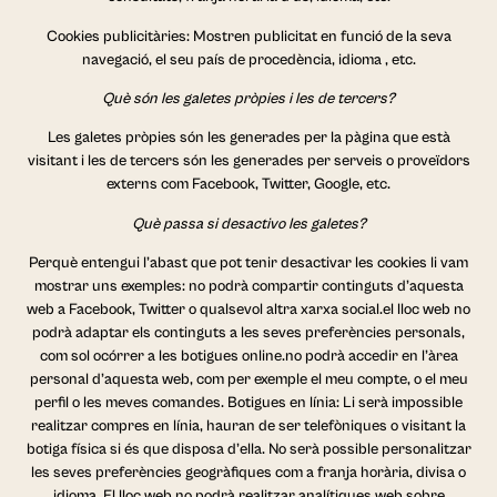
Cookies publicitàries: Mostren publicitat en funció de la seva
navegació, el seu país de procedència, idioma , etc.
Què són les galetes pròpies i les de tercers?
Les galetes pròpies són les generades per la pàgina que està
visitant i les de tercers són les generades per serveis o proveïdors
externs com Facebook, Twitter, Google, etc.
Què passa si desactivo les galetes?
Perquè entengui l’abast que pot tenir desactivar les cookies li vam
mostrar uns exemples: no podrà compartir continguts d’aquesta
web a Facebook, Twitter o qualsevol altra xarxa social.el lloc web no
podrà adaptar els continguts a les seves preferències personals,
com sol ocórrer a les botigues online.no podrà accedir en l’àrea
personal d’aquesta web, com per exemple el meu compte, o el meu
perfil o les meves comandes. Botigues en línia: Li serà impossible
realitzar compres en línia, hauran de ser telefòniques o visitant la
botiga física si és que disposa d’ella. No serà possible personalitzar
les seves preferències geogràfiques com a franja horària, divisa o
idioma. El lloc web no podrà realitzar analítiques web sobre