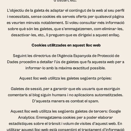
d’usuari, etc.
L’objectiu de la galeta és adaptar el contingut de la web al seu perfil
i necessitats, sense cookies els serveis oferts per qualsevol pàgina
es veurien minvats notablement. Si voleu consultar més informació
sobre què són les galetes, que s’emmagatzemen, com eliminar-les,
desactivar-les, etc., li preguem que es dirigeixi a aquest enllaç.
Cookies utilitzades en aquest lloc web
Seguint les directrius de l’Agència Espanyola de Protecció de
Dades procedim a detallar l’ús de galetes que fa aquesta web per a
informar-lo amb la màxima exactitud possible.
Aquest lloc web utilitza les galetes següents pròpies:
Galetes de sessió, per a garantir que els usuaris que escriguin
comentaris al blog siguin humans i no aplicacions automatitzades.
D’aquesta manera es combat el spam.
Aquest lloc web utilitza les següents galetes de tercers: Google
Analytics: Emmagatzema cookies per a poder elaborar
estadístiques sobre el trànsit i volum de visites d’aquest web. En
utilitzar aquest lloc web està consentint el tractament d’informació