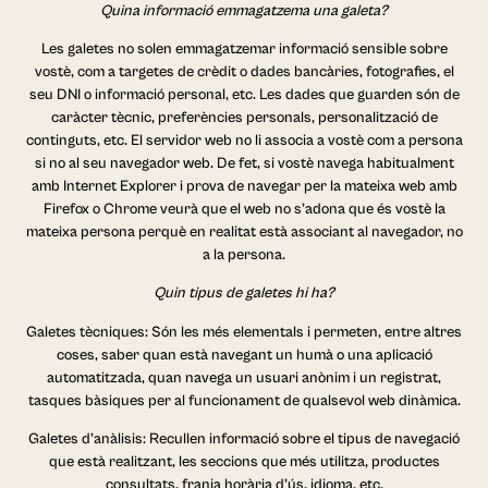
Quina informació emmagatzema una galeta?
Les galetes no solen emmagatzemar informació sensible sobre
vostè, com a targetes de crèdit o dades bancàries, fotografies, el
seu DNI o informació personal, etc. Les dades que guarden són de
caràcter tècnic, preferències personals, personalització de
continguts, etc. El servidor web no li associa a vostè com a persona
si no al seu navegador web. De fet, si vostè navega habitualment
amb Internet Explorer i prova de navegar per la mateixa web amb
Firefox o Chrome veurà que el web no s’adona que és vostè la
mateixa persona perquè en realitat està associant al navegador, no
a la persona.
Quin tipus de galetes hi ha?
Galetes tècniques: Són les més elementals i permeten, entre altres
coses, saber quan està navegant un humà o una aplicació
automatitzada, quan navega un usuari anònim i un registrat,
tasques bàsiques per al funcionament de qualsevol web dinàmica.
Galetes d’anàlisis: Recullen informació sobre el tipus de navegació
que està realitzant, les seccions que més utilitza, productes
consultats, franja horària d’ús, idioma, etc.