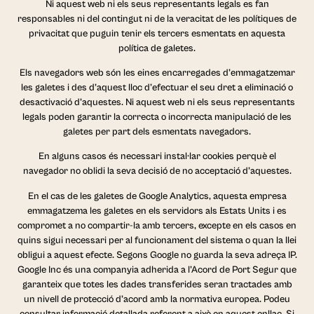
Ni aquest web ni els seus representants legals es fan
responsables ni del contingut ni de la veracitat de les polítiques de
privacitat que puguin tenir els tercers esmentats en aquesta
política de galetes.
Els navegadors web són les eines encarregades d’emmagatzemar
les galetes i des d’aquest lloc d’efectuar el seu dret a eliminació o
desactivació d’aquestes. Ni aquest web ni els seus representants
legals poden garantir la correcta o incorrecta manipulació de les
galetes per part dels esmentats navegadors.
En alguns casos és necessari instal·lar cookies perquè el
navegador no oblidi la seva decisió de no acceptació d’aquestes.
En el cas de les galetes de Google Analytics, aquesta empresa
emmagatzema les galetes en els servidors als Estats Units i es
compromet a no compartir-la amb tercers, excepte en els casos en
quins sigui necessari per al funcionament del sistema o quan la llei
obligui a aquest efecte. Segons Google no guarda la seva adreça IP.
Google Inc és una companyia adherida a l’Acord de Port Segur que
garanteix que totes les dades transferides seran tractades amb
un nivell de protecció d’acord amb la normativa europea. Podeu
consultar informació detallada referent a això en aquest enllaç. Si