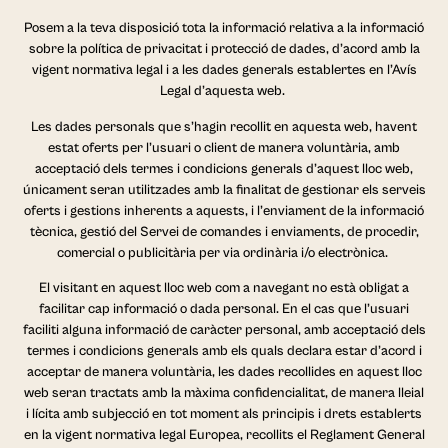
Posem a la teva disposició tota la informació relativa a la informació
sobre la política de privacitat i protecció de dades, d’acord amb la
vigent normativa legal i a les dades generals establertes en l’Avís
Legal d’aquesta web.
Les dades personals que s’hagin recollit en aquesta web, havent
estat oferts per l’usuari o client de manera voluntària, amb
acceptació dels termes i condicions generals d’aquest lloc web,
únicament seran utilitzades amb la finalitat de gestionar els serveis
oferts i gestions inherents a aquests, i l’enviament de la informació
tècnica, gestió del Servei de comandes i enviaments, de procedir,
comercial o publicitària per via ordinària i/o electrònica.
El visitant en aquest lloc web com a navegant no està obligat a
facilitar cap informació o dada personal. En el cas que l’usuari
faciliti alguna informació de caràcter personal, amb acceptació dels
termes i condicions generals amb els quals declara estar d’acord i
acceptar de manera voluntària, les dades recollides en aquest lloc
web seran tractats amb la màxima confidencialitat, de manera lleial
i lícita amb subjecció en tot moment als principis i drets establerts
en la vigent normativa legal Europea, recollits el Reglament General