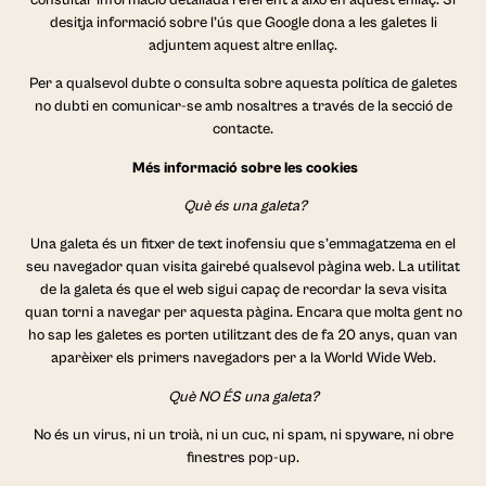
desitja informació sobre l’ús que Google dona a les galetes li
adjuntem aquest altre enllaç.
Per a qualsevol dubte o consulta sobre aquesta política de galetes
no dubti en comunicar-se amb nosaltres a través de la secció de
contacte.
Més informació sobre les cookies
Què és una galeta?
Una galeta és un fitxer de text inofensiu que s’emmagatzema en el
seu navegador quan visita gairebé qualsevol pàgina web. La utilitat
de la galeta és que el web sigui capaç de recordar la seva visita
quan torni a navegar per aquesta pàgina. Encara que molta gent no
ho sap les galetes es porten utilitzant des de fa 20 anys, quan van
aparèixer els primers navegadors per a la World Wide Web.
Què NO ÉS una galeta?
No és un virus, ni un troià, ni un cuc, ni spam, ni spyware, ni obre
finestres pop-up.