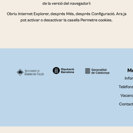
de la versió del navegador):
Obriu Internet Explorer, després Més, després Configuració. Ara ja
pot activar o desactivar la casella Permetre cookies.
M
Info
Telèfon
Vacanc
Contac