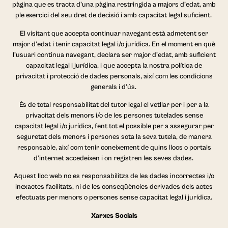
pàgina que es tracta d’una pàgina restringida a majors d’edat, amb
ple exercici del seu dret de decisió i amb capacitat legal suficient.
El visitant que accepta continuar navegant està admetent ser
major d’edat i tenir capacitat legal i/o jurídica. En el moment en què
l’usuari continua navegant, declara ser major d’edat, amb suficient
capacitat legal i jurídica, i que accepta la nostra política de
privacitat i protecció de dades personals, així com les condicions
generals i d’ús.
És de total responsabilitat del tutor legal el vetllar per i per a la
privacitat dels menors i/o de les persones tutelades sense
capacitat legal i/o jurídica, fent tot el possible per a assegurar per
seguretat dels menors i persones sota la seva tutela, de manera
responsable, així com tenir coneixement de quins llocs o portals
d’internet accedeixen i on registren les seves dades.
Aquest lloc web no es responsabilitza de les dades incorrectes i/o
inexactes facilitats, ni de les conseqüències derivades dels actes
efectuats per menors o persones sense capacitat legal i jurídica.
Xarxes Socials