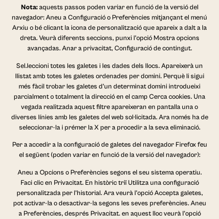
Nota:
aquests passos poden variar en funció de la versió del
navegador: Aneu a Configuració o Preferències mitjançant el menú
Arxiu o bé clicant la icona de personalització que apareix a dalt a la
dreta. Veurà diferents seccions, punxi l’opció Mostra opcions
avançadas. Anar a privacitat, Configuració de contingut.
Sel.leccioni totes les galetes i les dades dels llocs. Apareixerà un
llistat amb totes les galetes ordenades per domini. Perquè li sigui
més fàcil trobar les galetes d’un determinat domini introdueixi
parcialment o totalment la direcció en el camp Cerca cookies. Una
vegada realitzada aquest filtre apareixeran en pantalla una o
diverses línies amb les galetes del web sol·licitada. Ara només ha de
seleccionar-la i prémer la X per a procedir a la seva eliminació.
Per a accedir a la configuració de galetes del navegador Firefox feu
el següent (poden variar en funció de la versió del navegador):
Aneu a Opcions o Preferències segons el seu sistema operatiu.
Faci clic en Privacitat. En històric triï Utilitza una configuració
personalitzada per l’historial. Ara veurà l’opció Accepta galetes,
pot activar-la o desactivar-la segons les seves preferències. Aneu
a Preferències, després Privacitat. en aquest lloc veurà l’opció