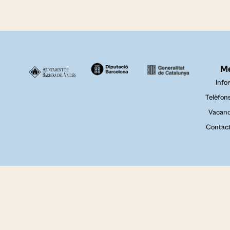
M
Info
Telèfon
Vacanc
Contac