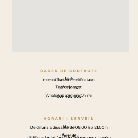
DADES DE CONTACTE
Mail:
mercat11setembre@ficat.cat
Telèfon Mercat:
937 189 163
WhatsApp Compra Online:
607 483 563
HORARI I SERVEIS
Horari:
De dilluns a dissabte de 09:00 h a 21:00 h
Serveis:
· Pàrquing
· Edifici adaptat (ascensors i rampes d'accés)