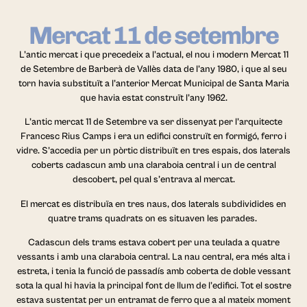
Mercat 11 de setembre
L’antic mercat i que precedeix a l’actual, el nou i modern Mercat 11
de Setembre de Barberà de Vallès data de l’any 1980, i que al seu
torn havia substituït a l’anterior Mercat Municipal de Santa Maria
que havia estat construït l’any 1962.
L’antic mercat 11 de Setembre va ser dissenyat per l’arquitecte
Francesc Rius Camps i era un edifici construït en formigó, ferro i
vidre. S’accedia per un pòrtic distribuït en tres espais, dos laterals
coberts cadascun amb una claraboia central i un de central
descobert, pel qual s’entrava al mercat.
El mercat es distribuïa en tres naus, dos laterals subdividides en
quatre trams quadrats on es situaven les parades.
Cadascun dels trams estava cobert per una teulada a quatre
vessants i amb una claraboia central. La nau central, era més alta i
estreta, i tenia la funció de passadís amb coberta de doble vessant
sota la qual hi havia la principal font de llum de l’edifici.
T
ot el sostre
estava sustentat per un entramat de ferro que a al mateix moment