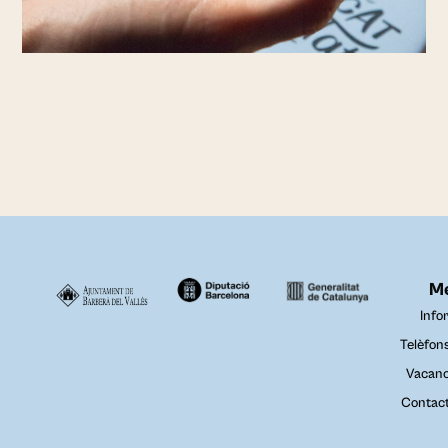
M
Info
Telèfon
Vacanc
Contac